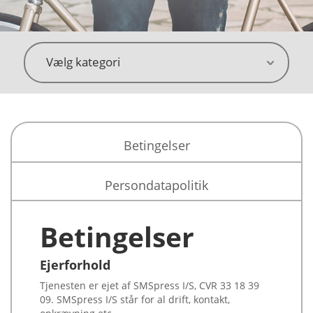
Vælg kategori
Vælg forfatter
Betingelser
Vælg genre
Persondatapolitik
Betingelser
Vælg forhandler
Ejerforhold
Tjenesten er ejet af SMSpress I/S, CVR 33 18 39
09. SMSpress I/S står for al drift, kontakt,