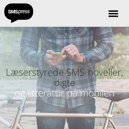
Læserstyrede SMS-noveller,
digte
og litteratur på mobilen