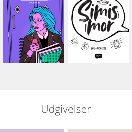
Renée Toft
Simi Jan
Simonsen
Udgivelser