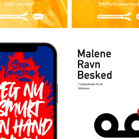
 ER DET JO SJOVT … IKKE?
nu smukt din
Besked
hånd i min
Malene Rav
een Langstrup
I MALENE RAVNS SMS-NOVELL
ALENDEREN ER SLUT* DA
TÆTTERE PÅ DIG. MEN KAN 
VER TIL FAMILIEN OP TIL JUL
OVERHOVEDET HJÆLPE HEND
DE OM GAVEØNSKER, MØDES