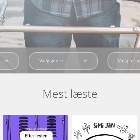
Vælg genre
Vælg forh
Mest læste
Efter festen
Simis mor