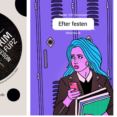
Efter festen
Renée Toft Simonsen
eson
EFTER EN FEST MODTAGER MATHILDE EN
AFFE. HAN
RÆKKE MEGET UBEHAGELIGE SMS’ER FRA
PRØVER AT
ET NUMMER HUN IKKE KENDER. OPLEV
Å AT MØDE
DIGITAL MOBNING PÅ FØRSTEHÅND I
 HVAD SOM
RENÉE TOFT SIMONSENS REALISTISKE
SMS-NOVELLE.