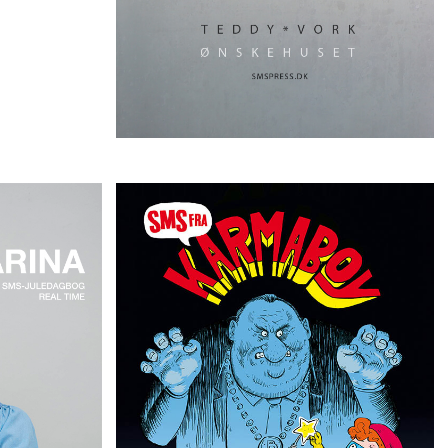
ÆLLINGEN
VANDREHISTORIER VIL DU TRO PÅ, HVIS
 SOM
DE LOVER FRELSE? VIL DU OFRE DIG SELV?
T MELLEM
ANDRE?
EN.
SMS fra Karmaboy
Jacob Riising
elle
*SMS-JULEKALENDEREN ER SLUT*