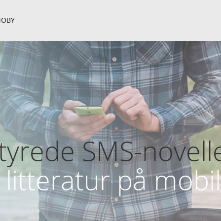
OBY
yrede SMS-novelle
 litteratur på mobi