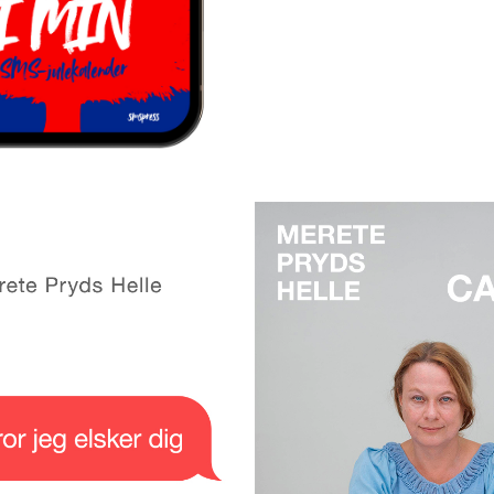
ER DET, DER ER GALT? FORT
FVISNING OG KULDE. MELD
BESKED ER 7 TALEBESKEDER
ETS SMS-JULEKALENDER FOR
UDFORSKER DET INTIME FEL
 FØLG MED HVER DAG I
AFSENDEREN OG MODTAGER
REM TIL JUL.
CARINA
or jeg elsker dig
Merete Pryds H
ete Pryds Helle