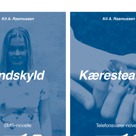
Undskyld
Kæresteaf
t A. Rasmussen
Kit A. Rasmus
E NOGET MERE FANTASTISK
HVERDAGEN ER IKKE LÆNGE
E FORELSKET TIL OP OVER
SAMME. FOR ALBERTE ER KÆ
. MEN NÅR ALBERTE ER TIL
IDA, OG HUN HAR IKKE ANDE
T, OG KÆRESTEN IDA IKKE ER
END KÆRLIGHED …
KAN ALT SKE …