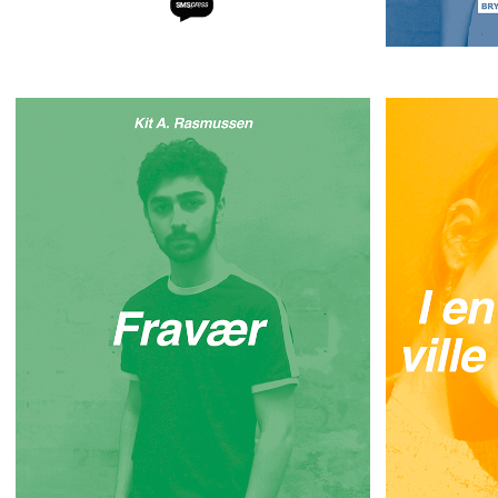
I en 
Fravær
Kit A. Rasmussen
Ki
DET ER SVÆRT AT VÆRE UNG. AT BLIVE
JULIE ELSK
BEVIDST OM SIN KROP. AT BADE
ELSKER IKKE
SAMMEN MED DE ANDRE EFTER IDRÆT.
KEVINS BED
AT VÆRE NØGEN. DET VED ALLE; ISÆR
JULIE BLIV
ENS IDRÆTSLÆRER.