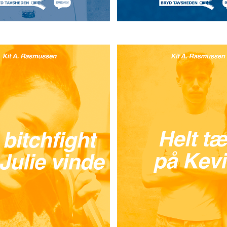
bitchfight ville
Helt tæt på 
Julie vinde
Kit A. Rasmus
t A. Rasmussen
JULIE ELSKER KEVIN
OG SE
ER KEVIN
MEN KEVIN
IKKE VISER DET ÅBENT, ER JU
 JULIE - DET ER TYDELIGT FOR
SIKKER PÅ, AT KEVIN OGSÅ E
STE VEN, JONATAN. OG NÅR
HENDE. FOR KEVIN VIL JO KO
ER GRÆNSEOVERSKRIDENDE I
ELSKE ALT DET, JULIE FINDER 