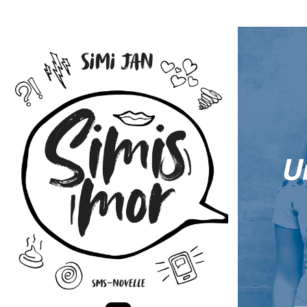
Simis mor
Simi Jan
Ki
FÅ ET DAGLIGT SMIL PÅ LÆBEN, NÅR SIMI
DER ER IKK
JANS MOR SENDER EN AF SINE
END AT VÆR
HUMORISTISKE OG KÆRLIGE SMS´ER TIL
BEGGE ØRER
SIN DATTER, FYLDT MED SARKASME,
FAMILIEFES
STAVEFEJL OG SJOVE
INVITERET, 
ORDSAMMENSÆTNINGER.