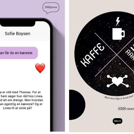
an får du en
Kaffe
kæreste
Kim Fupz Aak
Sofie Boysen
DERES FAR VIL KOMME TIL K
LD MED THOMAS. FOR AT
VIL SIGE UNDSKYLD. SANNE 
SØGER HUN RÅD HOS LINEA,
OVERTALE MORTEN TIL OGS
LT OM DRENGE. MEN
OP. MEN SKAL MAN TILGIVE
ÅR MAN EGENTLIG EN
HELST OG HVEM SOM HELST?