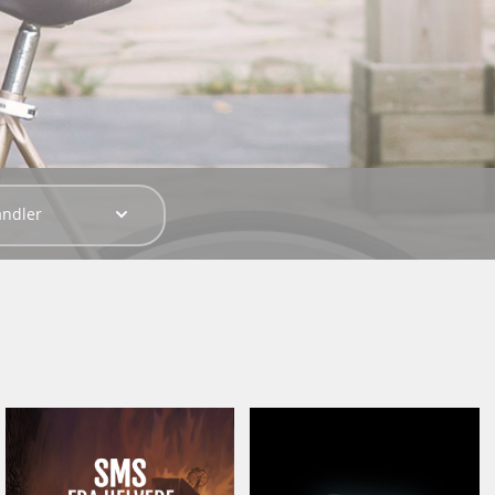
andler
SMS fra
I morgen skal
helvede
du dø