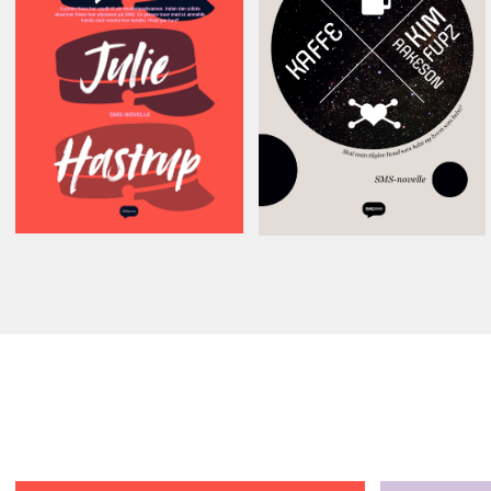
Kim Fupz
Julie Hastrup
Aakeson