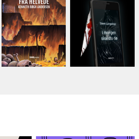
Kenneth Bøgh
Steen Langstrup
Andersen