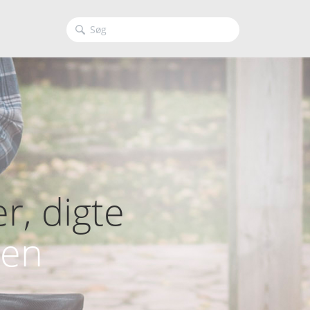
r, digte
len