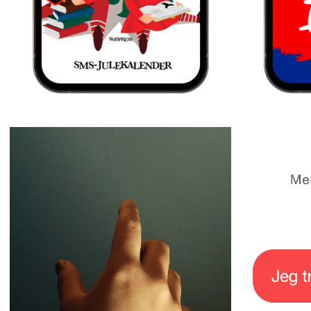
ÅRETS SMS-JULEKALENDER, HVOR DU VIL
HUN MED A
MODTAGE SMÅ MYSTERIER OG
DIG TIL ÅR
JULESTEMNING PÅ TELEFONEN, HVER
VOKSNE, OG
DAG FREM TIL JUL.
DECEMBER F
Vi savner dig
Jeg tr
A. Silvestri
Mer