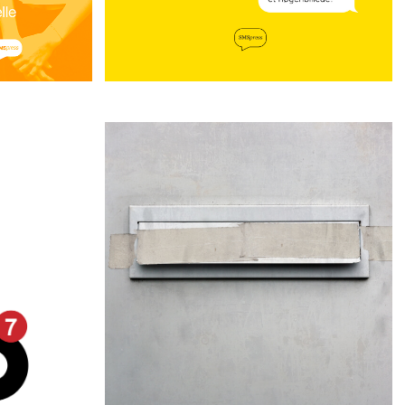
Ønskehuset
n
Teddy Vork
E VIL M
DU
HVAD VIL DU GØRE, HVIS ÉN DU ELSKER,
E, OG HVAD
ER DØENDE? HVILKE UTROLIGE