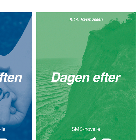
Dagen efter
ten
Kit A. Rasmussen
sen
DER ER SKET NOGET. NOGET, DER
RE DEN
ABSOLUT IKKE SKULLE VÆRE SKET.
RESTE MED
FREDERIK KÆMPER FOR AT FORSTÅ,
T I HOVEDET
HVAD DET VAR, DER RENT FAKTISK
FOREGIK, DERUDE PÅ SKRÆNTEN, DA
HAN OG YUSUF VAR PÅ EVENTYR.