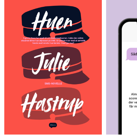
Såd
Huen
Julie Hastrup
3.G’EREN NOVA HAR SNYDT TIL SIN
STUDENTEREKSAMEN. ET PAR DAGE
ALMA ER VI
INDEN DEN SIDSTE EKSAMEN BLIVER
SCORE HAM 
HUN AFPRESSET PÅ SMS. EN PERSON
DER VED A
TRUER MED AT ANMELDE HENDE MED
HVORDAN F
MINDRE HUN BETALER. HVAD GØR HUN?
KÆRESTE?