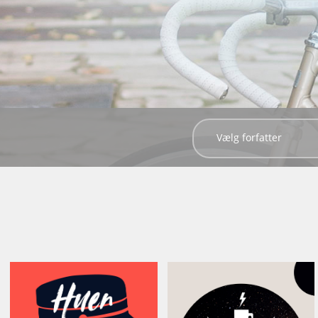
Vælg forfatter
Kaffe
Huen