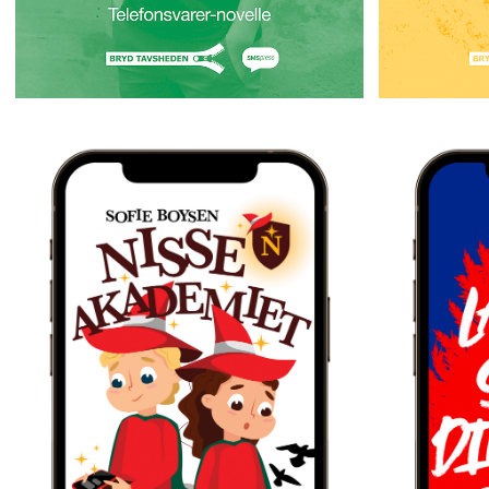
SIN ADFÆRD,
Læg 
Nisse-Akademiet
Sofie Boysen
St
*SMS-JULEKALENDEREN ER SLUT* VIL DU
HJÆLPE MED AT REDDE NISSE-
*SMS-JULEK
AKADEMIET OG VISE DIG VÆRDIG TIL AT
THILDE SKRI
BLIVE EN ÆGTE NISSE? SÅ MELD DIG TIL
FOR AT BE