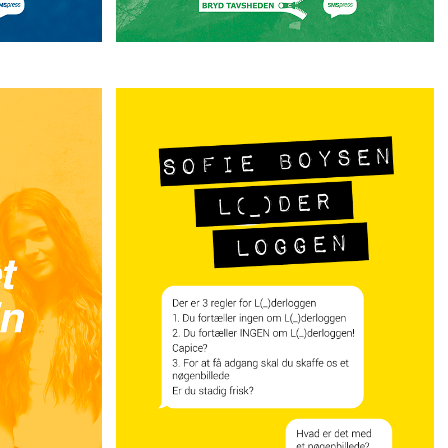
Kevin
L(_)derloggen
sen
Sofie Boysen
LVOM HAN
MADS VIL GERNE HAVE ADGANG TIL
LIE RET
L(U)DERLOGGEN. MEN VILHELM KRÆVER,
LSKER
AT HAN FØRST SKAL SKAFFE ET
MME TIL AT
NØGENBILLEDE. HVORDAN SKAL HAN
PÅ … IKKE?
OVERTALE NATASJA TIL AT SENDE ET?