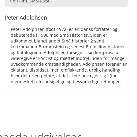
+ én alm. SMS-takst.
Peter Adolphsen
Peter Adolphsen (født 1972) er en dansk forfatter og
debuterede i 1996 med Små Historier. Siden er
udkommet blandt andet Små historier 2 samt
kortromanen Brummstein og senest En million historier
og Katalognien. Adolphsen forsøger i sin kortprosa at
videregive et koncist og mættet indtryk uden for mange
uvedkommende omstændigheder. Adolphsen forener en
eklatant, tilspidset, men omflakkende, urolig handling,
hvor det er en pointe, at det skete bevæger sig i (for
mennesket) uforudsigelige og besynderlige retninger.
nende udgivelser