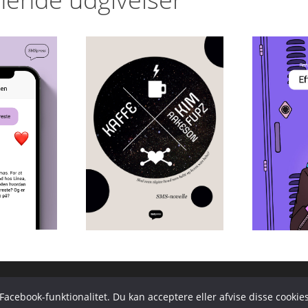
Efte
Kaffe
år du
este
Ren
Kim Fupz
oysen
Si
Aakeson
acebook-funktionalitet. Du kan acceptere eller afvise disse cookies