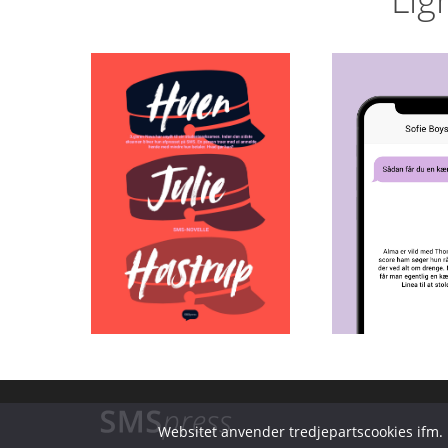
Sådan f
Huen
en kær
Julie Hastrup
Sofie B
Websitet anvender tredjepartscookies ifm. F