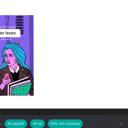
r festen
ée Toft
monsen
Betingelser og persondatapolitik
Cookies
.
Acceptér
Afvis
Info om cookies