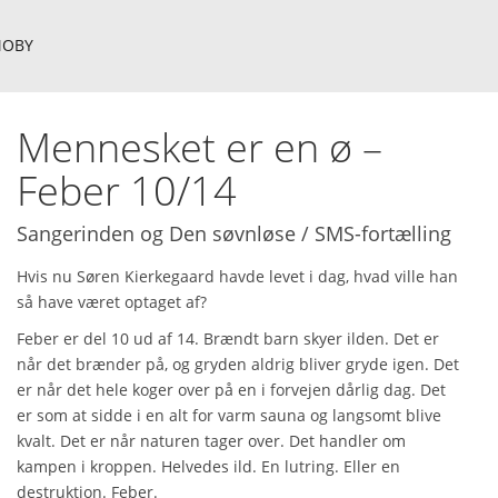
OBY
Mennesket er en ø –
Feber 10/14
Sangerinden og Den søvnløse / SMS-fortælling
Hvis nu Søren Kierkegaard havde levet i dag, hvad ville han
så have været optaget af?
Feber er del 10 ud af 14. Brændt barn skyer ilden. Det er
når det brænder på, og gryden aldrig bliver gryde igen. Det
er når det hele koger over på en i forvejen dårlig dag. Det
er som at sidde i en alt for varm sauna og langsomt blive
kvalt. Det er når naturen tager over. Det handler om
kampen i kroppen. Helvedes ild. En lutring. Eller en
destruktion. Feber.