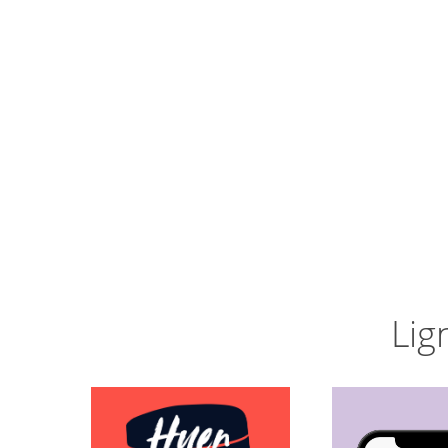
Lig
Sådan f
Huen