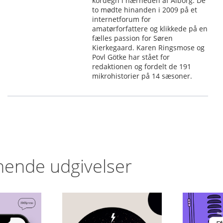
kordegn i nærheden af Ålborg. De
to mødte hinanden i 2009 på et
internetforum for
amatørforfattere og klikkede på en
fælles passion for Søren
Kierkegaard. Karen Ringsmose og
Povl Götke har stået for
redaktionen og fordelt de 191
mikrohistorier på 14 sæsoner.
nende udgivelser
Efte
Kaffe
år du