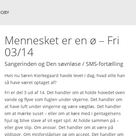
OBY
Mennesket er en ø – Fri
03/14
Sangerinden og Den søvnløse / SMS-fortælling
Hvis nu Søren Kierkegaard havde levet i dag, hvad ville han
så have været optaget af?
Fri er del 3 ud af 14. Det handler om at holde hovedet oven
vande og flyve som fuglen under skyerne. Det handler om
at have luft under vingerne og være vægtløs. Det handler
om at mærke suset – eller om at køre med i gentagelsens
hjul og blive slave af sit eget spil. At holde sammen på –
eller give slip. Om ansvar. Det handler om at være på
vildspor. Om misforståelser og om accept. Det handler om