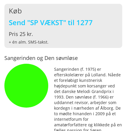
Køb
Send "SP VÆKST" til 1277
Pris 25 kr.
+ én alm. SMS-takst.
Sangerinden og Den søvnløse
Sangerinden (f. 1975) er
efterskolelærer på Lolland. Nåede
et foreløbigt kunstnerisk
højdepunkt som korsanger ved
det danske Melodi Grandprix i
1993. Den søvnløse (f. 1966) er
uddannet revisor, arbejder som
kordegn i nærheden af Ålborg. De
to mødte hinanden i 2009 på et
internetforum for
amatørforfattere og klikkede på en
fælles passion for Søren