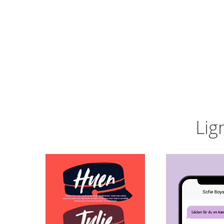
Lig
Sådan f
Huen
en kær
Julie Hastrup
Sofie B