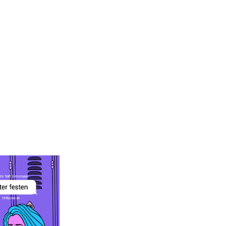
r festen
ée Toft
monsen