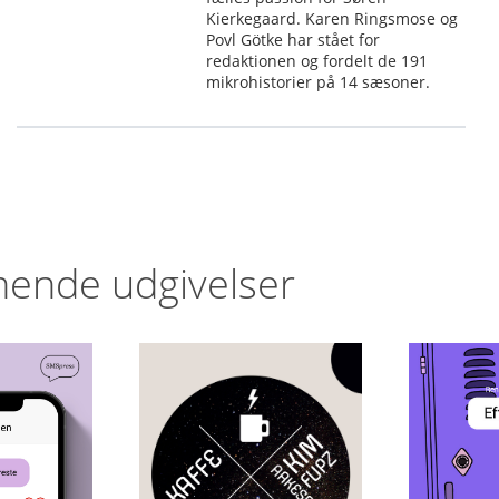
Kierkegaard. Karen Ringsmose og
Povl Götke har stået for
redaktionen og fordelt de 191
mikrohistorier på 14 sæsoner.
nende udgivelser
Efte
Kaffe
år du
este
Ren
Kim Fupz
oysen
Si
Aakeson