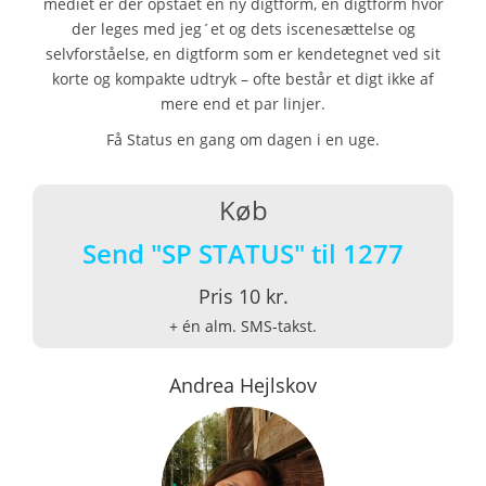
mediet er der opstået en ny digtform, en digtform hvor
der leges med jeg´et og dets iscenesættelse og
selvforståelse, en digtform som er kendetegnet ved sit
korte og kompakte udtryk – ofte består et digt ikke af
mere end et par linjer.
Få Status en gang om dagen i en uge.
Køb
Send "SP STATUS" til 1277
Pris 10 kr.
+ én alm. SMS-takst.
Andrea Hejlskov