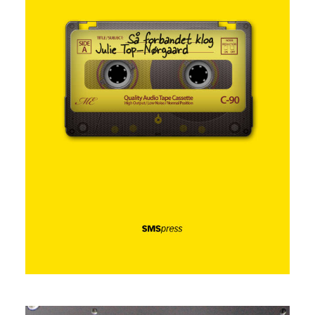
Så forbandet klog
Julie Top Nørgaard