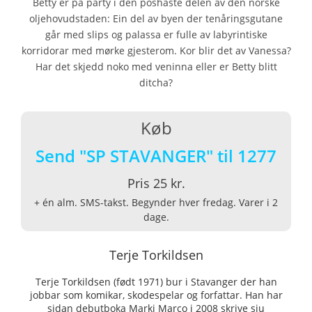
Betty er på party i den poshaste delen av den norske
oljehovudstaden: Ein del av byen der tenåringsgutane
går med slips og palassa er fulle av labyrintiske
korridorar med mørke gjesterom. Kor blir det av Vanessa?
Har det skjedd noko med veninna eller er Betty blitt
ditcha?
Køb
Send "SP STAVANGER" til 1277
Pris 25 kr.
+ én alm. SMS-takst. Begynder hver fredag. Varer i 2
dage.
Terje Torkildsen
Terje Torkildsen (født 1971) bur i Stavanger der han
jobbar som komikar, skodespelar og forfattar. Han har
sidan debutboka Marki Marco i 2008 skrive sju